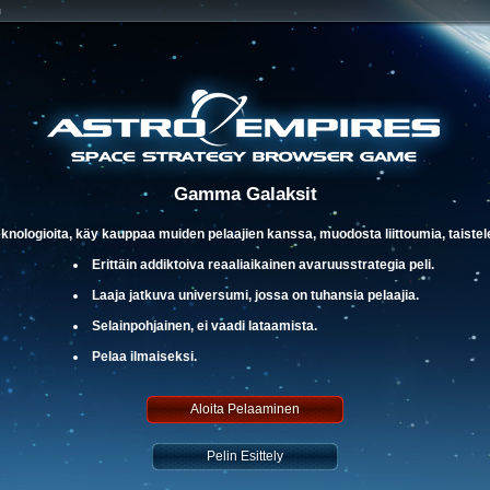
u
Gamma Galaksit
eknologioita, käy kauppaa muiden pelaajien kanssa, muodosta liittoumia, taistele 
Erittäin addiktoiva reaaliaikainen avaruusstrategia peli.
Laaja jatkuva universumi, jossa on tuhansia pelaajia.
Selainpohjainen, ei vaadi lataamista.
Pelaa ilmaiseksi.
Aloita Pelaaminen
Pelin Esittely