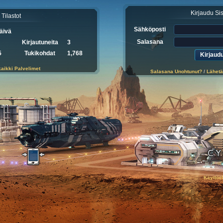
Kirjaudu Si
Tilastot
Sähköposti
äivä
Salasana
Kirjautuneita
3
5
Tukikohdat
1,768
kaikki Palvelimet
Salasana Unohtunut?
/
Lähetä
Käyttöe