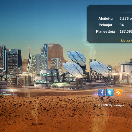
Aloitettu
6,276 p
Pelaajat
94
Planeettoja
187,09
Listaa 
© 2026 Cybertopia