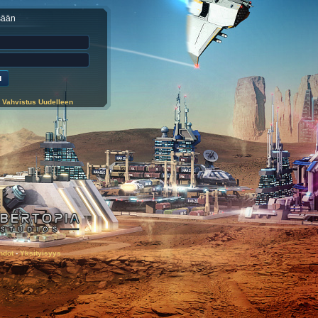
sään
 Vahvistus Uudelleen
hdot
-
Yksityisyys