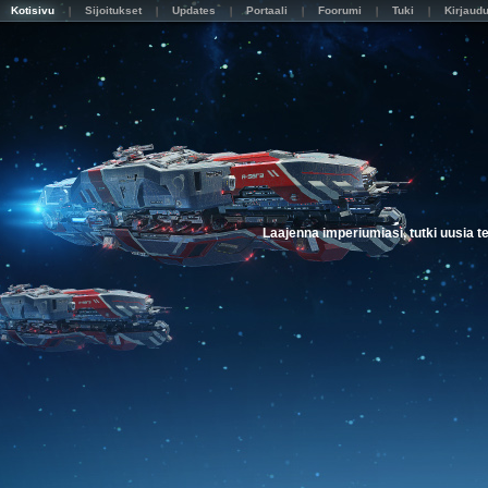
Kotisivu
Sijoitukset
Updates
Portaali
Foorumi
Tuki
Kirjaud
Laajenna imperiumiasi, tutki uusia t